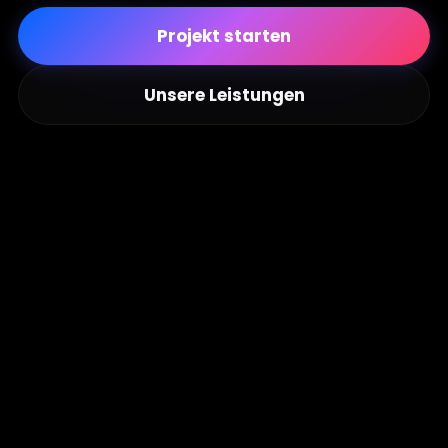
Projekt starten
Unsere Leistungen