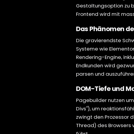
Gestaltungsoption zu b
Frontend wird mit mass
Das Phänomen de
Die gravierendste Schw
Systeme wie Elementor 
Rendering-Engine, inkl
Endkunden wird gezwun
parsen und auszuführen,
DOM-Tiefe und M
Pagebuilder nutzen ums
Divs"), um reaktionsf
zwingt den Prozessor 
Thread) des Browsers w
führt.