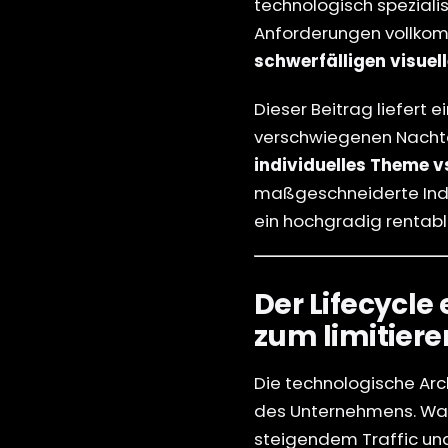
technologisch speziali
Anforderungen vollkom
schwerfälligen visuel
Dieser Beitrag liefert 
verschwiegenen Nachte
individuelles Theme 
maßgeschneiderte Indi
ein hochgradig rentabl
Der Lifecycl
zum limitier
Die technologische Arch
des Unternehmens. Was 
steigendem Traffic und