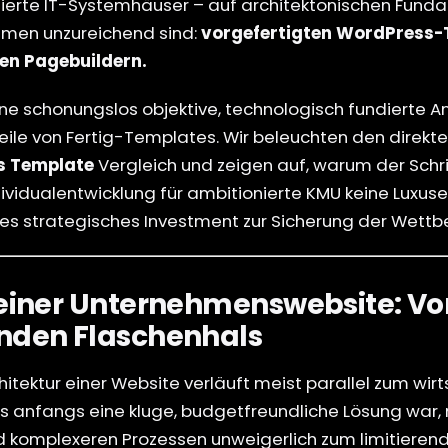
sierte IT-Systemhäuser – auf architektonischen Fundam
men unzureichend sind:
vorgefertigten WordPress-
len Pagebuildern.
eine schonungslos objektive, technologisch fundierte A
ile von Fertig-Templates. Wir beleuchten den direkt
vs Template
Vergleich und zeigen auf, warum der Schrit
vidualentwicklung für ambitionierte KMU keine Luxus
es strategisches Investment zur Sicherung der Wettbe
e einer Unternehmenswebsite: V
enden Flaschenhals
itektur einer Website verläuft meist parallel zum wir
anfangs eine kluge, budgetfreundliche Lösung war, 
 komplexeren Prozessen unweigerlich zum limitierend