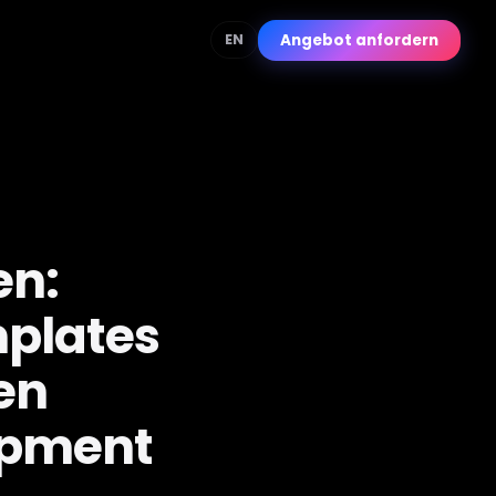
Angebot anfordern
EN
en:
plates
en
opment