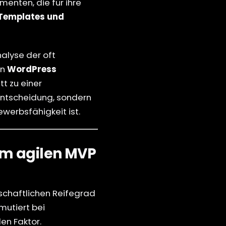
enten, die für ihre
Templates und
nalyse der oft
en
WordPress
t zu einer
entscheidung, sondern
werbsfähigkeit ist.
om agilen MVP
tschaftlichen Reifegrad
mutiert bei
en Faktor.