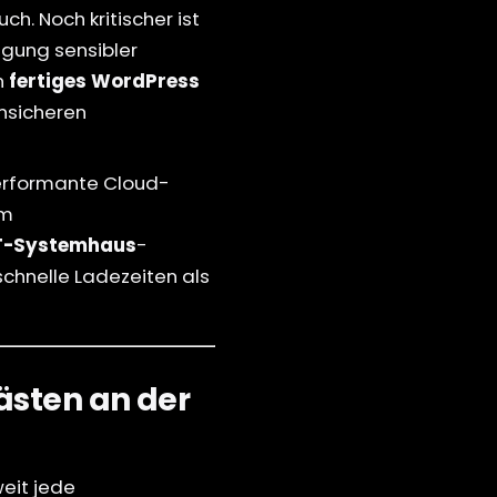
h. Noch kritischer ist
agung sensibler
n
fertiges WordPress
unsicheren
performante Cloud-
em
 IT-Systemhaus
-
schnelle Ladezeiten als
ästen an der
eit jede