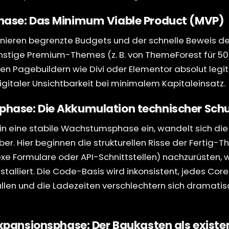
phase: Das Minimum Viable Product (MVP)
nieren begrenzte Budgets und der schnelle Beweis der
ünstige Premium-Themes (z. B. von ThemeForest für 50 b
en Pagebuildern wie Divi oder Elementor absolut legitim
gitaler Unsichtbarkeit bei minimalem Kapitaleinsatz.
phase: Die Akkumulation technischer Sch
in eine stabile Wachstumsphase ein, wandelt sich di
r. Hier beginnen die strukturellen Risse der Fertig-
xe Formulare oder API-Schnittstellen) nachzurüsten,
nstalliert. Die Code-Basis wird inkonsistent, jedes Co
llen und die Ladezeiten verschlechtern sich dramatis
Expansionsphase: Der Baukasten als existenz