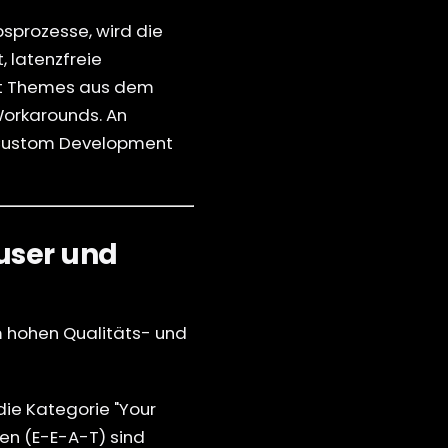
sprozesse, wird die
 latenzfreie
mit Themes aus dem
Workarounds. An
s Custom Development
user und
 hohen Qualitäts- und
die Kategorie "Your
uen (E-E-A-T) sind