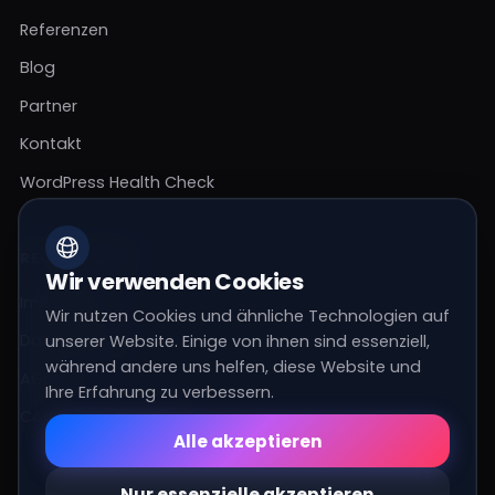
Referenzen
Blog
Partner
Kontakt
WordPress Health Check
RECHTLICHES
Wir verwenden Cookies
Impressum
Wir nutzen Cookies und ähnliche Technologien auf
Datenschutz
unserer Website. Einige von ihnen sind essenziell,
während andere uns helfen, diese Website und
AGBs
Ihre Erfahrung zu verbessern.
Cookie-Einstellungen
Essenziell
Alle akzeptieren
Diese Cookies sind für die
grundlegenden Funktionen der Website
Nur essenzielle akzeptieren