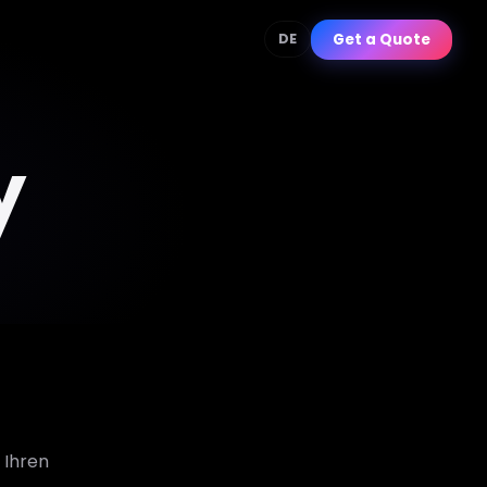
Get a Quote
DE
y
 Ihren