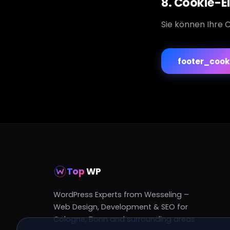
8. Cookie-E
Sie können Ihre C
footer_cook
Top
WP
WordPress Experts from Wesseling –
Web Design, Development & SEO for
Cologne, Bonn and surrounding areas